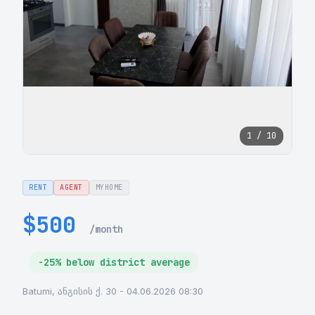
1 / 10
RENT
AGENT
MYHOME
$500
/month
-25% below district average
Batumi, ანგისის ქ. 30 - 04.06.2026 08:30