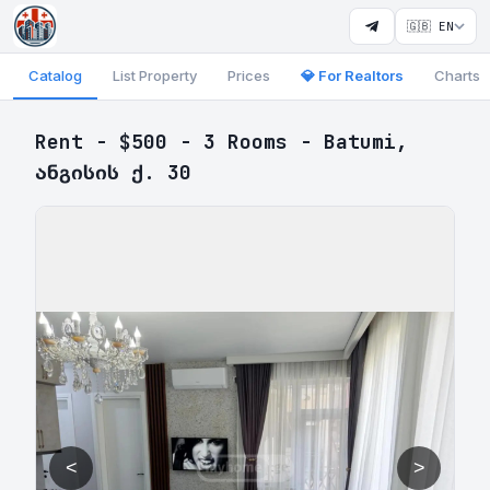
🇬🇧 EN
Catalog
List Property
Prices
💎 For Realtors
Charts
Rent - $500 - 3 Rooms - Batumi,
ანგისის ქ. 30
<
>