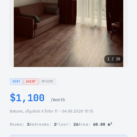
1 / 10
RENT
AGENT
MYHOME
$1,100
/month
Batumi, ანგისის II ჩიხი 11 - 04.06.2026 15:15
Rooms:
3
Bedrooms:
2
Floor:
26
Area:
60.00 m²