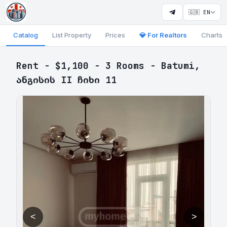
🇬🇧 EN
Catalog
List Property
Prices
💎 For Realtors
Charts
Rent - $1,100 - 3 Rooms - Batumi,
ანგისის II ჩიხი 11
<
>