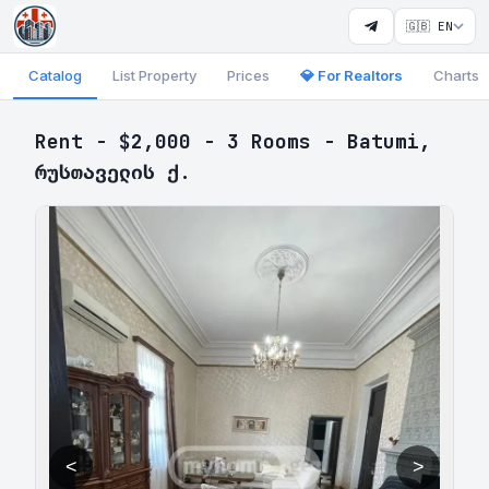
🇬🇧 EN
Catalog
List Property
Prices
💎 For Realtors
Charts
Rent - $2,000 - 3 Rooms - Batumi,
რუსთაველის ქ.
<
>