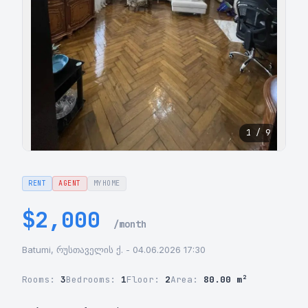
1 / 9
RENT
AGENT
MYHOME
$2,000
/month
Batumi, რუსთაველის ქ. - 04.06.2026 17:30
Rooms:
3
Bedrooms:
1
Floor:
2
Area:
80.00 m²