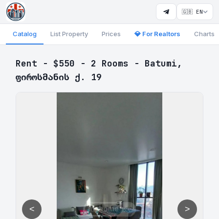
🇬🇧 EN
Catalog
List Property
Prices
💎 For Realtors
Charts
Rent - $550 - 2 Rooms - Batumi,
ფიროსმანის ქ. 19
<
>