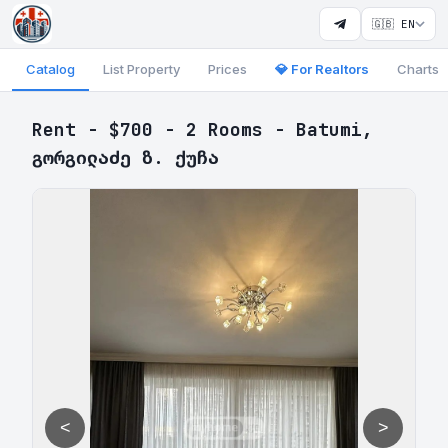
🇬🇧 EN
Catalog
List Property
Prices
💎 For Realtors
Charts
Rent - $700 - 2 Rooms - Batumi,
გორგილაძე ზ. ქუჩა
<
>