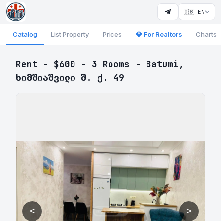
🇬🇧 EN
Catalog
List Property
Prices
💎 For Realtors
Charts
Rent - $600 - 3 Rooms - Batumi,
ხიმშიაშვილი შ. ქ. 49
<
>