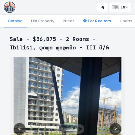
🇬🇧 EN
Catalog
List Property
Prices
💎 For Realtors
Charts
Sale - $56,875 - 2 Rooms -
Tbilisi, დიდი დიღომი - III მ/რ
<
>