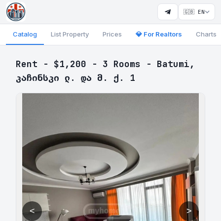
🇬🇧 EN
Catalog
List Property
Prices
💎 For Realtors
Charts
Rent - $1,200 - 3 Rooms - Batumi,
კაჩინსკი ლ. და მ. ქ. 1
<
>