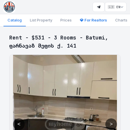
🇬🇧 EN
Catalog
List Property
Prices
💎 For Realtors
Charts
Rent - $531 - 3 Rooms - Batumi,
ფარნავაზ მეფის ქ. 141
<
>