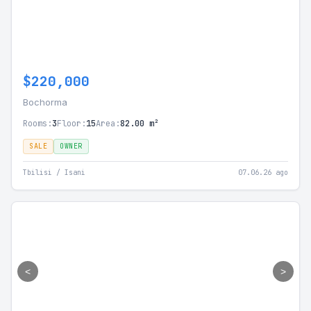
$220,000
Bochorma
Rooms:
3
Floor:
15
Area:
82.00 m²
SALE
OWNER
Tbilisi / Isani
07.06.26 ago
<
>