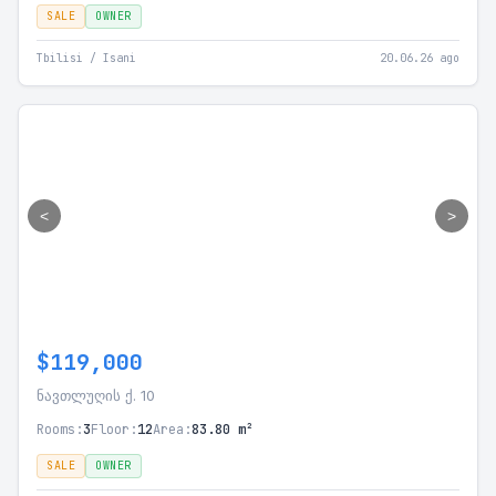
SALE
OWNER
Tbilisi / Isani
20.06.26 ago
<
>
$119,000
ნავთლუღის ქ. 10
Rooms:
3
Floor:
12
Area:
83.80 m²
SALE
OWNER