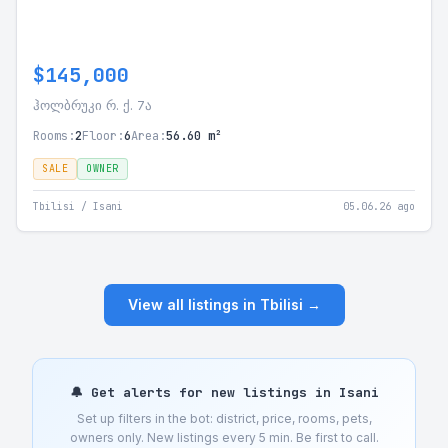
$145,000
ჰოლბრუკი რ. ქ. 7ა
Rooms:
2
Floor:
6
Area:
56.60 m²
SALE
OWNER
Tbilisi / Isani
05.06.26 ago
View all listings in Tbilisi →
🔔 Get alerts for new listings in Isani
Set up filters in the bot: district, price, rooms, pets,
owners only. New listings every 5 min. Be first to call.