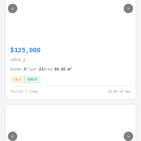
<
>
$125,000
ისნის ქ.
Rooms:
3
Floor:
23
Area:
88.00 m²
SALE
OWNER
Tbilisi / Isani
10.06.26 ago
<
>