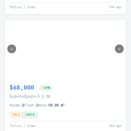
Tbilisi / Isani
19d ago
<
>
$68,000
-49%
ნადირაშვილი შ. ქ. 38
Rooms:
2
Floor:
2
Area:
50.00 m²
SALE
OWNER
Tbilisi / Isani
25d ago