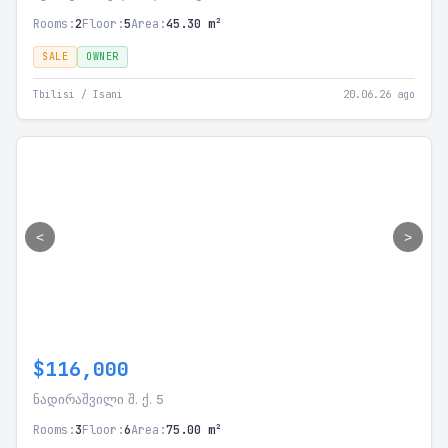
Rooms:
2
Floor:
5
Area:
45.30 m²
SALE
OWNER
Tbilisi / Isani
20.06.26 ago
<
>
$116,000
ნადირაშვილი შ. ქ. 5
Rooms:
3
Floor:
6
Area:
75.00 m²