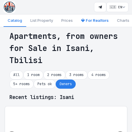
🇬🇧 EN
Catalog
List Property
Prices
💎 For Realtors
Charts
Apartments, from owners
for Sale in Isani,
Tbilisi
All
1 room
2 rooms
3 rooms
4 rooms
5+ rooms
Pets ok
Owners
Recent listings: Isani